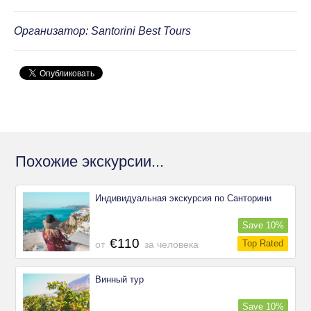
Организатор: Santorini Best Tours
Похожие экскурсии...
Индивидуальная экскурсия по Санторини
Save
10
%
€110
Top Rated
от
за человека
Винный тур
Save
10
%