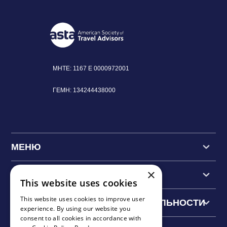
MHTE: 1167 Ε
0000972001
ΓΕΜΗ:
134244438000
МЕНЮ
×
ОСНОВНЫЕ ЭКСКУРСИИ
This website uses cookies
This website uses cookies to improve user
ОСНОВНЫЕ ДОСТОПРИМЕЧАТЕЛЬНОСТИ
experience. By using our website you
consent to all cookies in accordance with