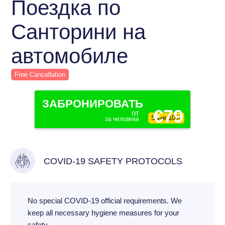
Поездка по
Санторини на
автомобиле
Free Cancellation
ЗАБРОНИРОВАТЬ
€79
от
Save 10%
за человека
COVID-19 SAFETY PROTOCOLS
No special COVID-19 official requirements. We
keep all necessary hygiene measures for your
safety.