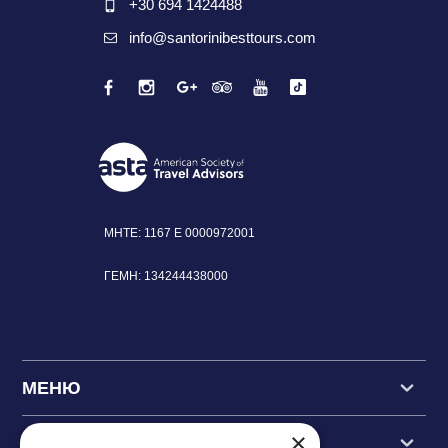
+30 694 1424488
info@santorinibesttours.com
MHTE: 1167 Ε
0000972001
ΓΕΜΗ:
134244438000
МЕНЮ
×
ОСНОВНЫЕ ЭКСКУРСИИ