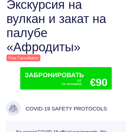
Экскурсия на
вулкан и закат на
палубе
«Афродиты»
Free Cancellation
ЗАБРОНИРОВАТЬ
€90
от
за человека
COVID-19 SAFETY PROTOCOLS
No special COVID-19 official requirements. We