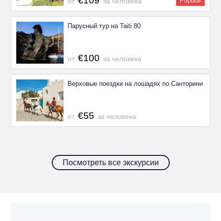
€109
Popular
от
за человека
Парусный тур на Taiti 80
€100
от
за человека
Верховые поездки на лошадях по Санторини
€55
от
за человека
Посмотреть все экскурсии