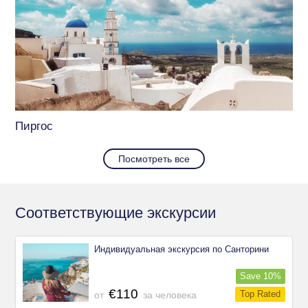
Пиргос
Посмотреть все
Соответствующие экскурсии
Индивидуальная экскурсия по Санторини
Save
10
%
€110
Top Rated
от
за человека