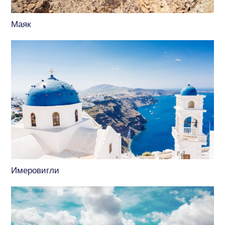
Маяк
Имеровигли