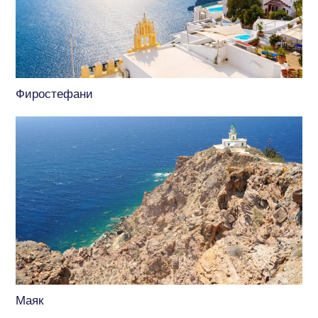
Фиростефани
Маяк