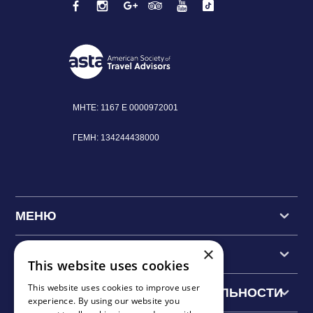
MHTE: 1167 Ε
0000972001
ΓΕΜΗ:
134244438000
МЕНЮ
×
ОСНОВНЫЕ ЭКСКУРСИИ
This website uses cookies
This website uses cookies to improve user
ОСНОВНЫЕ ДОСТОПРИМЕЧАТЕЛЬНОСТИ
experience. By using our website you