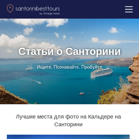
Jump
to
Back
navigation
to
top
Статьи о Санторини
Ищите. Познавайте. Пробуйте
Лучшие места для фото на Кальдере на
Санторини